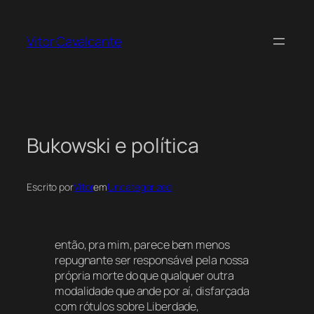
Pular
para
Vitor Cavalcante
o
conteúdo
Bukowski e política
Escrito por
Vitor
em
Uncategorized
então, pra mim, parece bem menos
repugnante ser responsável pela nossa
própria morte do que qualquer outra
modalidade que ande por aí, disfarçada
com rótulos sobre Liberdade,