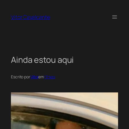
Pular
para
Vitor Cavalcante
o
conteúdo
Ainda estou aqui
Escrito por
Vitor
em
filmes