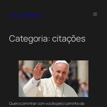
Pular
para
Vitor Cavalcante
o
conteúdo
Categoria:
citações
Quero caminhar com vocês pelo caminho da