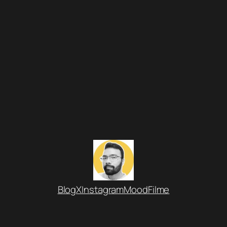
Blog
X
Instagram
MoodFilme