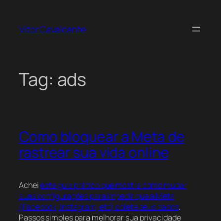
Pular
para
Vitor Cavalcante
o
conteúdo
Tag:
ads
Como bloquear a Meta de
rastrear sua vida online
Achei
este guia prático que mostra como mudar
suas configurações para impedir que a Meta
(Facebook, Instagram, etc) colete seus dados
.
Passos simples para melhorar sua privacidade