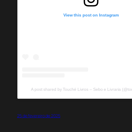
View this post on Instagram
A post shared by Touché Livros – Sebo e Livraria (@to
25 de fevereiro de 2025