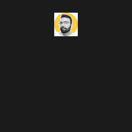
Blog
X
Instagram
MoodFilme