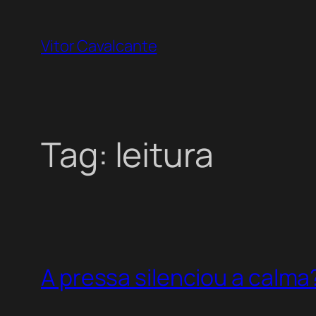
Pular
para
Vitor Cavalcante
o
conteúdo
Tag:
leitura
A pressa silenciou a calma