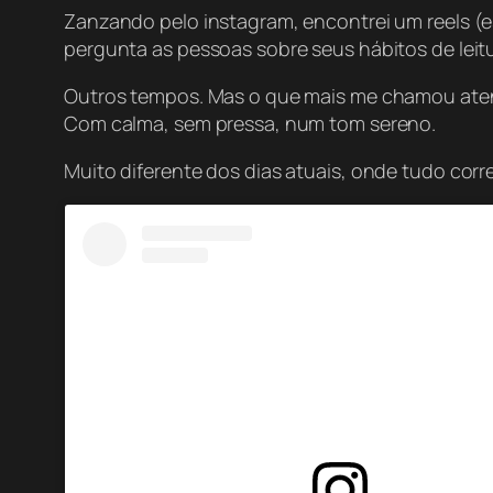
Zanzando pelo instagram, encontrei um reels (e
pergunta as pessoas sobre seus hábitos de leit
Outros tempos. Mas o que mais me chamou atençã
Com calma, sem pressa, num tom sereno.
Muito diferente dos dias atuais, onde tudo corre