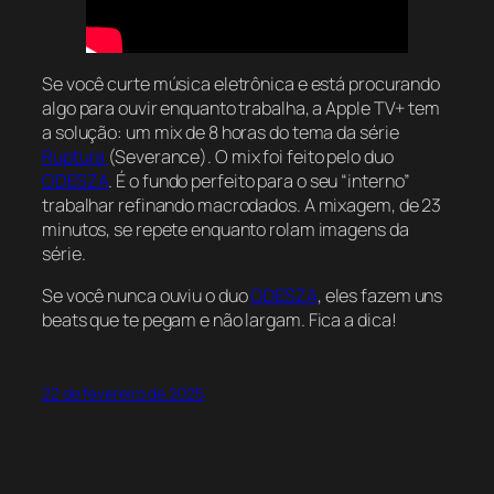
Se você curte música eletrônica e está procurando
algo para ouvir enquanto trabalha, a Apple TV+ tem
a solução: um mix de 8 horas do tema da série
Ruptura
(Severance
). O mix foi feito pelo duo
ODESZA
. É o fundo perfeito para o seu “interno”
trabalhar refinando macrodados. A mixagem, de 23
minutos, se repete enquanto rolam imagens da
série.
Se você nunca ouviu o duo
ODESZA
, eles fazem uns
beats que te pegam e não largam. Fica a dica!
22 de fevereiro de 2025