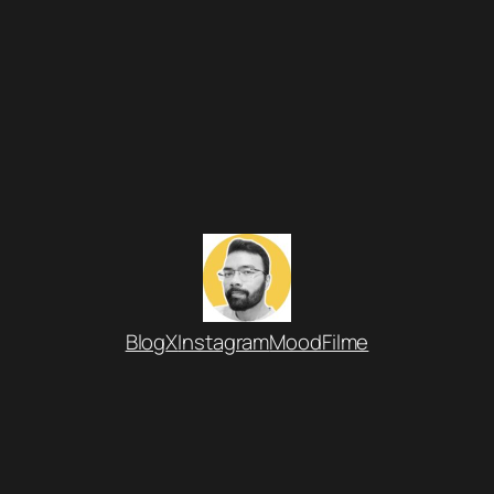
Blog
X
Instagram
MoodFilme