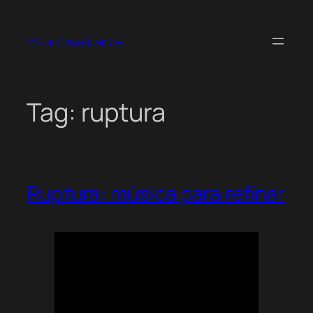
Pular
para
Vitor Cavalcante
o
conteúdo
Tag:
ruptura
Ruptura: música para refinar